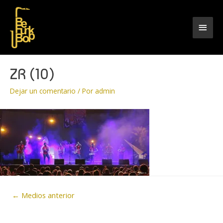
Men
princ
ZR (10)
Dejar un comentario
/ Por
admin
Navegación
←
Medios anterior
de