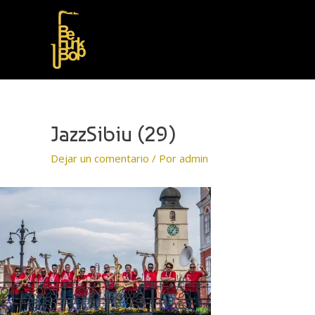
JazzSibiu (29)
Dejar un comentario
/ Por
admin