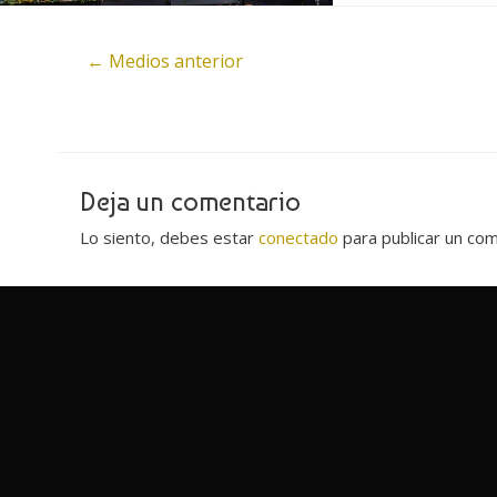
Navegación
←
Medios anterior
de
entradas
Deja un comentario
Lo siento, debes estar
conectado
para publicar un com