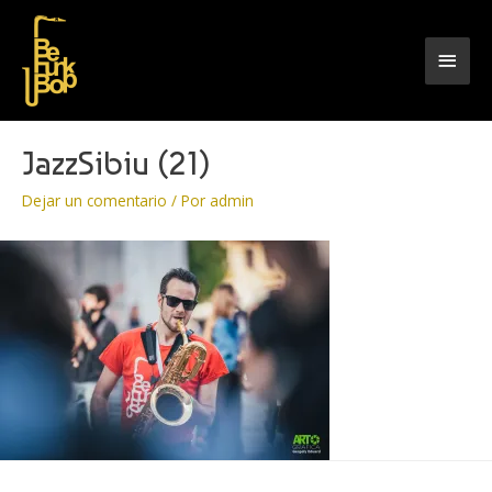
Men
princ
JazzSibiu (21)
Dejar un comentario
/ Por
admin