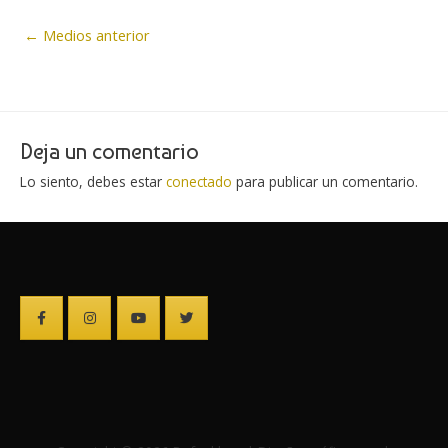
Navegación
←
Medios anterior
de
entradas
Deja un comentario
Lo siento, debes estar
conectado
para publicar un comentario.