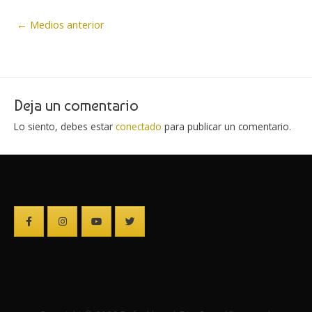
Navegación
←
Medios anterior
de
entradas
Deja un comentario
Lo siento, debes estar
conectado
para publicar un comentario.